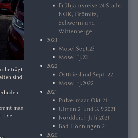
Frühjahrsreise 24 Stade,
NOK, Grömitz,
Schwerin und
Wittenberge
2023
Mosel Sept.23
Mosel Fj.23
2022
hr beträgt
Ostfriesland Sept. 22
eiten sind
Mosel Fj.2022
2021
terboden
Pulvermaar Okt.21
 kommt man
Ulmen 2. und 3. 9.2021
t. Die
Norddeich Juli 2021
Bad Hönningen 2
2020
ad