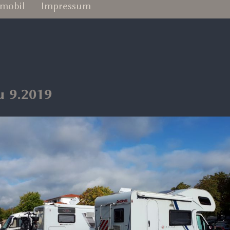
mobil
Impressum
 9.2019
ore
u