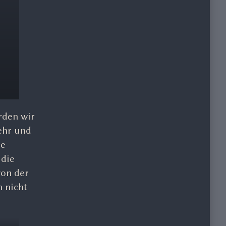
rden wir
ehr und
ie
 die
von der
h nicht