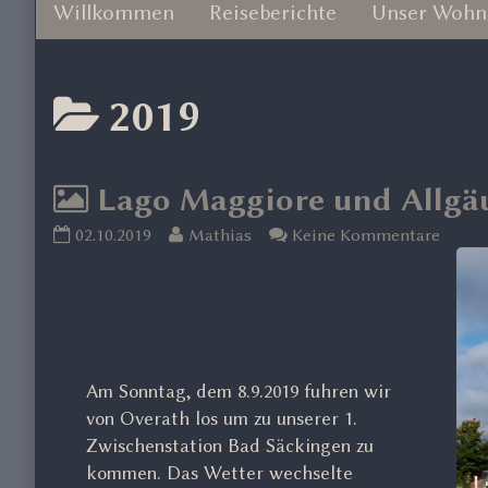
Willkommen
Reiseberichte
Unser Wohn
Posts
2019
categoriezed
Lago Maggiore und Allgäu
as
Lago
Read
zu
02.10.2019
Mathias
Keine Kommentare
Maggiore
more
Lago
und
posts
Maggi
Allgäu
by
und
9.2019
the
Allgä
published
author
9.2019
on
of
Am Sonntag, dem 8.9.2019 fuhren wir
Lago
von Overath los um zu unserer 1.
Maggiore
Zwischenstation Bad Säckingen zu
und
kommen. Das Wetter wechselte
Allgäu