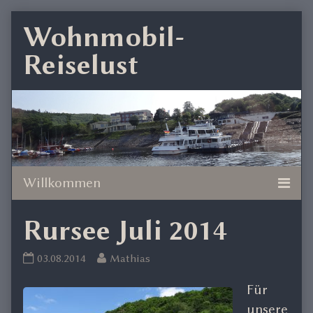
Skip
Wohnmobil-
to
Reiselust
content
Rursee Juli 2014
Rursee
Read
03.08.2014
Mathias
Juli
more
Für
2014
posts
published
by
unsere