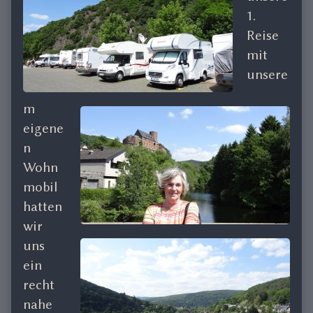
on
the
1.
author
Reise
of
mit
Rursee
Juli
unsere
2014,
m
eigene
n
Wohn
mobil
hatten
wir
uns
ein
recht
nahe