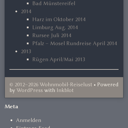
Bad Münstereifel
2014
Harz im Oktober 2014
Limburg Aug. 2014
Rursee Juli 2014
Pfalz – Mosel Rundreise April 2014
2013
Rügen April/Mai 2013
© 2012–2026 Wohnmobil-Reiselust
• Powered
by
WordPress
with
Inkblot
Document
Meta
Footer
Anmelden