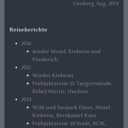
post:
Next
Limburg Aug. 2014
post:
Primary
Reiseberichte
Sidebar
2026
wieder Mosel, Kinheim und
Pünderich
2025
Wieder Kinheim
Frühjahrsreise 25 Tangermünde,
Röbel/Müritz, Usedom
2024
Wild-und Saupark Daun, Mosel
Kinheim, Bernkastel-Kues
Frühjahrsreise 24 Stade, NOK,