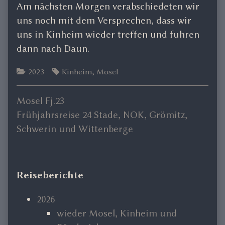
Am nächsten Morgen verabschiedeten wir
uns noch mit dem Versprechen, dass wir
uns in Kinheim wieder treffen und fuhren
dann nach Daun.
Categories
Tags
2023
Kinheim
,
Mosel
Previous
Mosel Fj.23
Beitragsnavigation
post:
Next
Frühjahrsreise 24 Stade, NOK, Grömitz,
post:
Schwerin und Wittenberge
Primary
Reiseberichte
Sidebar
2026
wieder Mosel, Kinheim und