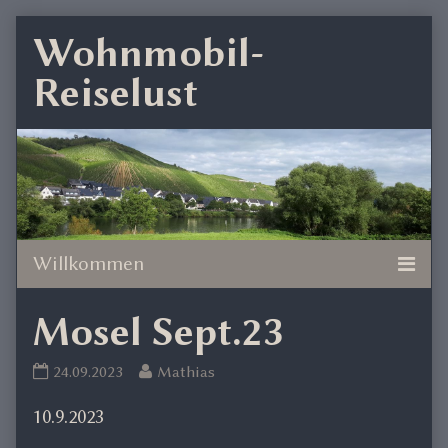
Skip
Wohnmobil-
to
Reiselust
content
Mosel Sept.23
Mosel
Read
24.09.2023
Mathias
Sept.23
more
10.9.2023
published
posts
on
by