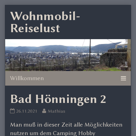
Skip
Wohnmobil-
to
Reiselust
content
Bad Hönningen 2
Bad
Read
26.11.2021
Mathias
Hönningen
more
Man muß in dieser Zeit alle Möglichkeiten
2
posts
published
by
nutzen um dem Camping Hobby