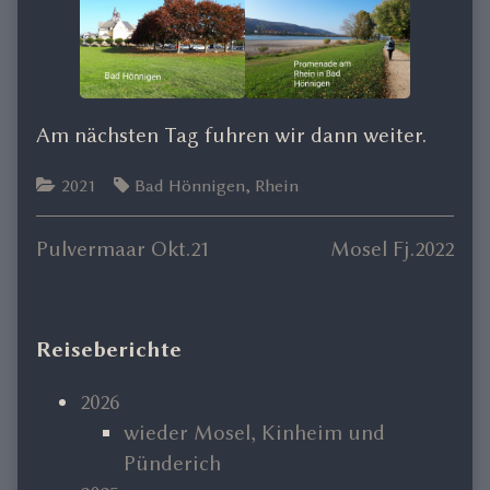
Am nächsten Tag fuhren wir dann weiter.
Categories
Tags
2021
Bad Hönnigen
,
Rhein
Previous
Next
Pulvermaar Okt.21
Mosel Fj.2022
Beitragsnavigation
post:
post:
Primary
Reiseberichte
Sidebar
2026
wieder Mosel, Kinheim und
Pünderich