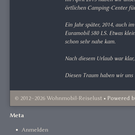
örtlichen Camping-Center fü
Ein Jahr später, 2014, auch 
Euramobil 580 LS. Etwas klei
schon sehr nahe kam.
Nach diesem Urlaub war klar,
Diesen Traum haben wir uns i
© 2012–2026 Wohnmobil-Reiselust
• Powered 
Document
Meta
Footer
Anmelden