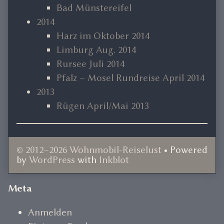
Bad Münstereifel
2014
Harz im Oktober 2014
Limburg Aug. 2014
Rursee Juli 2014
Pfalz – Mosel Rundreise April 2014
2013
Rügen April/Mai 2013
© 2012–2026 Wohnmobil-Reiselust
• Powered
by
WordPress
with
Inkblot
Document
Meta
Footer
Anmelden