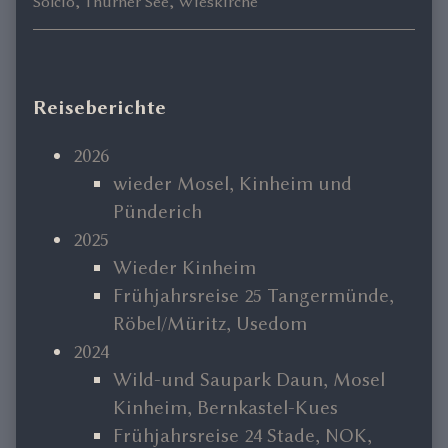
Solcio
,
Thurner See
,
Wieskirche
Primary
Reiseberichte
Sidebar
2026
wieder Mosel, Kinheim und
Pünderich
2025
Wieder Kinheim
Frühjahrsreise 25 Tangermünde,
Röbel/Müritz, Usedom
2024
Wild-und Saupark Daun, Mosel
Kinheim, Bernkastel-Kues
Frühjahrsreise 24 Stade, NOK,