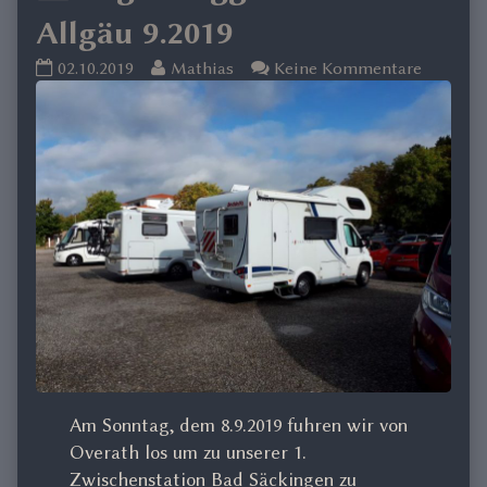
Allgäu 9.2019
Lago
Read
zu
02.10.2019
Mathias
Keine Kommentare
Maggiore
more
Lago
und
posts
Maggior
Allgäu
by
und
9.2019
the
Allgäu
published
author
9.2019
on
of
Lago
Maggiore
und
Allgäu
9.2019,
Am Sonntag, dem 8.9.2019 fuhren wir von
Overath los um zu unserer 1.
Zwischenstation Bad Säckingen zu