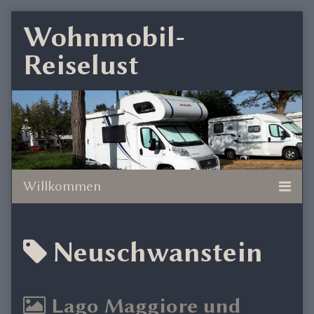
Skip
Wohnmobil-
to
Reiselust
content
Posts
Neuschwanstein
tagged
Lago Maggiore und