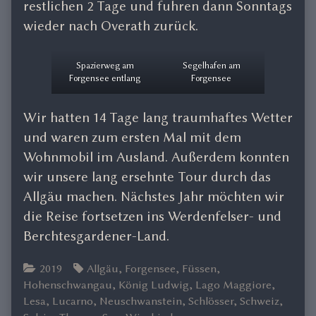
restlichen 2 Tage und fuhren dann Sonntags
wieder nach Overath zurück.
Spazierweg am
Segelhafen am
Forgensee entlang
Forgensee
Wir hatten 14 Tage lang traumhaftes Wetter
und waren zum ersten Mal mit dem
Wohnmobil im Ausland. Außerdem konnten
wir unsere lang ersehnte Tour durch das
Allgäu machen. Nächstes Jahr möchten wir
die Reise fortsetzen ins Werdenfelser- und
Berchtesgardener-Land.
Categories
Tags
2019
Allgäu
,
Forgensee
,
Füssen
,
Hohenschwangau
,
König Ludwig
,
Lago Maggiore
,
Lesa
,
Lucarno
,
Neuschwanstein
,
Schlösser
,
Schweiz
,