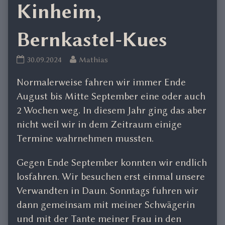
Kinheim,
Bernkastel-Kues
Wild-
Read
30.09.2024
Mathias
und
more
Normalerweise fahren wir immer Ende
Saupark
posts
Daun,
by
August bis Mitte September eine oder auch
Mosel
the
2 Wochen weg. In diesem Jahr ging das aber
Kinheim,
author
nicht weil wir in dem Zeitraum einige
Bernkastel-
of
Termine wahrnehmen mussten.
Kues
Wild-
published
und
Gegen Ende September konnten wir endlich
on
Saupark
Daun,
losfahren. Wir besuchen erst einmal unsere
Mosel
Verwandten in Daun. Sonntags fuhren wir
Kinheim,
dann gemeinsam mit meiner Schwägerin
Bernkastel-
und mit der Tante meiner Frau in den
Kues,