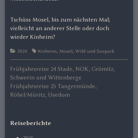
Tschüss Mosel, bis zum nächsten Mal;
vielleicht an anderer Stelle oder doch
wieder Kinheim?
Categories
Tags
2024
Kinheim
,
Mosel
,
Wild und Saupark
Previous
Frühjahrsreise 24 Stade, NOK, Grömitz,
Beitragsnavigation
post:
Schwerin und Wittenberge
Next
Frühjahrsreise 25 Tangermünde,
post:
Röbel/Müritz, Usedom
Primary
Reiseberichte
2026