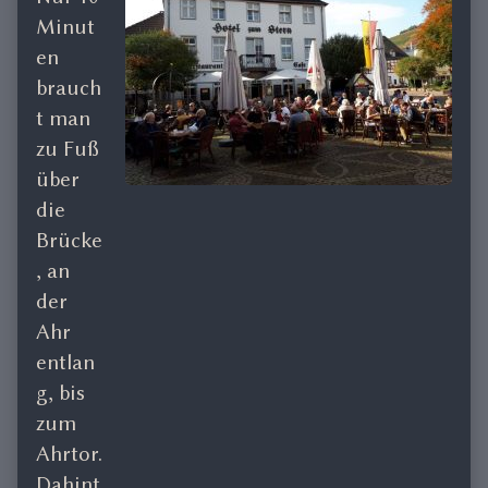
Minut
en
brauch
t man
zu Fuß
über
die
Brücke
, an
der
Ahr
entlan
g, bis
zum
Ahrtor.
Dahint