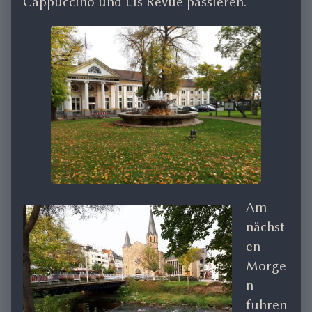
Cappuccino und Eis Revue passieren.
Am
nächst
en
Morge
n
fuhren