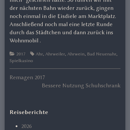
der nächsten Bahn wieder zurück, gingen
noch einmal in die Eisdiele am Marktplatz.
Anschließend noch mal eine letzte Runde
durch das Städtchen und dann zurück ins
Wohnmobil .
Categories
Tags
2017
Ahr
,
Ahrweiler
,
Ahrwein
,
Bad Neuenahr
,
Spielkasino
Previous
Remagen 2017
Beitragsnavigation
post:
Next
Bessere Nutzung Schuhschrank
post:
Primary
Reiseberichte
Sidebar
2026