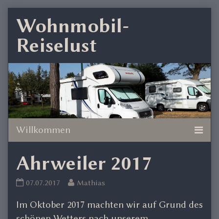
Skip
Wohnmobil-
to
Reiselust
content
Ahrweiler 2017
Ahrweiler
Read
07.07.2017
Mathias
2017
more
Im Oktober 2017 machten wir auf Grund des
published
posts
on
by
schönen Wetters nach unserem