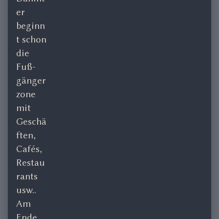
er
beginn
t schon
die
Fuß-
gänger
zone
mit
Geschä
ften,
Cafés,
Restau
rants
usw..
Am
Ende