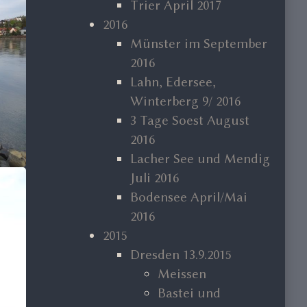
Trier April 2017
2016
Münster im September
2016
Lahn, Edersee,
Winterberg 9/ 2016
3 Tage Soest August
2016
Lacher See und Mendig
Juli 2016
Bodensee April/Mai
2016
2015
Dresden 13.9.2015
Meissen
Bastei und