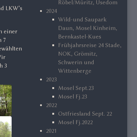
Röbel/Müritz, Usedom
und LKW’s
2024
Wild-und Saupark
Daun, Mosel Kinheim,
h einer
Bernkastel-Kues
n 7
Frühjahrsreise 24 Stade,
ewählten
NOK, Grömitz,
Wir
Schwerin und
h 3
Wittenberge
2023
Mosel Sept.23
Mosel Fj.23
2022
Ostfriesland Sept. 22
Mosel Fj.2022
2021