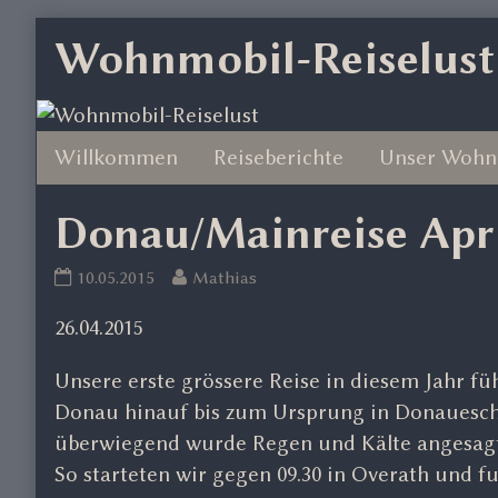
Skip
Wohnmobil-Reiselust
to
content
Willkommen
Reiseberichte
Unser Wohn
Donau/Mainreise Apri
Donau/Mainreise
Read
10.05.2015
Mathias
April
more
26.04.2015
2015
posts
published
by
Unsere erste grössere Reise in diesem Jahr füh
on
the
author
Donau hinauf bis zum Ursprung in Donauesch
of
überwiegend wurde Regen und Kälte angesagt
Donau/Mainreise
So starteten wir gegen 09.30 in Overath und f
April