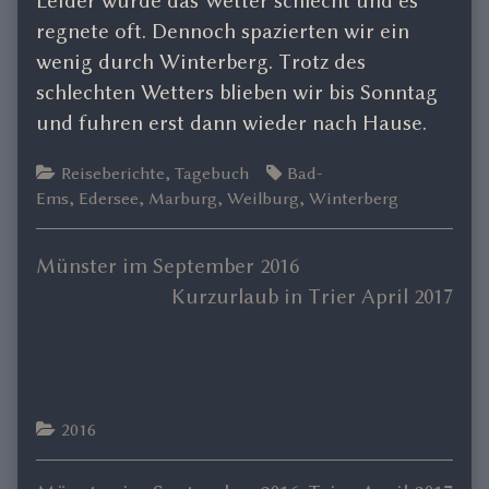
Leider wurde das Wetter schlecht und es
regnete oft. Dennoch spazierten wir ein
wenig durch Winterberg. Trotz des
schlechten Wetters blieben wir bis Sonntag
und fuhren erst dann wieder nach Hause.
Categories
Tags
Reiseberichte
,
Tagebuch
Bad-
Ems
,
Edersee
,
Marburg
,
Weilburg
,
Winterberg
Previous
Münster im September 2016
Beitrags-
post:
Next
Kurzurlaub in Trier April 2017
Navigation
post:
Comment
Header
Categories
2016