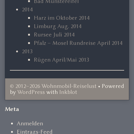
Bad Münstereifel
2014
Harz im Oktober 2014
Limburg Aug. 2014
Rursee Juli 2014
Pfalz – Mosel Rundreise April 2014
2013
Rügen April/Mai 2013
© 2012–2026 Wohnmobil-Reiselust
• Powered
by
WordPress
with
Inkblot
Document
Meta
Footer
Anmelden
Eintrags-Feed