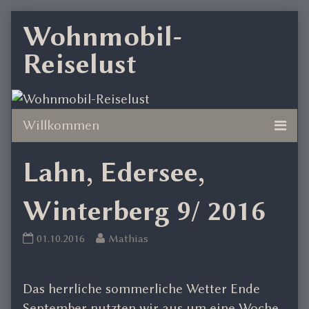
Skip
Wohnmobil-
to
Reiselust
content
Lahn, Edersee,
Winterberg 9/ 2016
Lahn,
Read
01.10.2016
Mathias
Edersee,
more
Winterberg
posts
9/
by
Das herrliche sommerliche Wetter Ende
2016
the
September nutzten wir aus um eine Woche