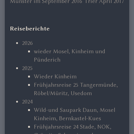
Previous
Next
Münster im September 2016
Trier April 2017
Beitragsnavigation
post:
post:
Primary
Reiseberichte
Sidebar
2026
wieder Mosel, Kinheim und
Pünderich
2025
Wieder Kinheim
Frühjahrsreise 25 Tangermünde,
Röbel/Müritz, Usedom
2024
Wild-und Saupark Daun, Mosel
Kinheim, Bernkastel-Kues
Frühjahrsreise 24 Stade, NOK,