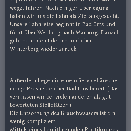
published
author
wegzufahren. Nach einiger Überlegung
on
of
haben wir uns die Lahn als Ziel ausgesucht.
Lahn,
Unsere Lahnreise beginnt in Bad Ems und
Edersee,
Winterberg
führt über Weilburg nach Marburg. Danach
9/
geht es an den Edersee und über
2016,
Winterberg wieder zurück.
Außerdem liegen in einem Servicehäuschen
einige Prospekte über Bad Ems bereit. (Das
vermissen wir bei vielen anderen als gut
bewerteten Stellplätzen.)
Die Entsorgung des Brauchwassers ist ein
wenig kompliziert.
Mittels eines bereitliegenden Plastikrohres