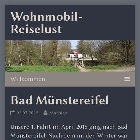
Skip
Wohnmobil-
to
Reiselust
content
Bad Münstereifel
Bad
Read
03.07.2015
Mathias
Münstereifel
more
Unsere 1. Fahrt im April 2015 ging nach Bad
published
posts
on
by
Münstereifel. Nach dem milden Winter war