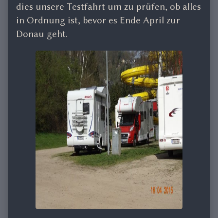
the
dies unsere Testfahrt um zu prüfen, ob alles
author
in Ordnung ist, bevor es Ende April zur
of
Donau geht.
Bad
Münstereifel,