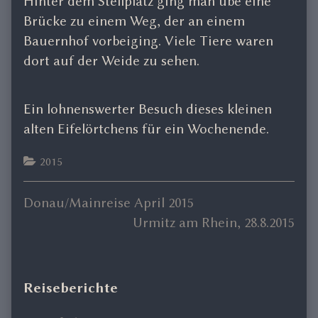
Hinter dem Stellplatz ging man übe eine
Brücke zu einem Weg, der an einem
Bauernhof vorbeiging. Viele Tiere waren
dort auf der Weide zu sehen.
Ein lohnenswerter Besuch dieses kleinen
alten Eifelörtchens für ein Wochenende.
Categories
2015
Previous
Donau/Mainreise April 2015
Beitragsnavigation
post:
Next
Urmitz am Rhein, 28.8.2015
post:
Primary
Reiseberichte