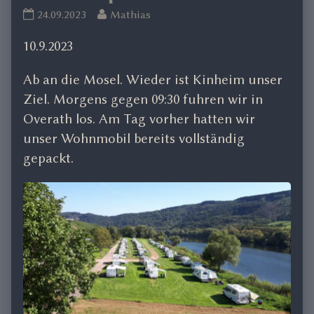
as
Mosel
Read
24.09.2023
Mathias
Sept.23
more
10.9.2023
published
posts
on
by
Ab an die Mosel. Wieder ist Kinheim unser
the
author
Ziel. Morgens gegen 09:30 fuhren wir in
of
Overath los. Am Tag vorher hatten wir
Mosel
unser Wohnmobil bereits vollständig
Sept.23,
gepackt.