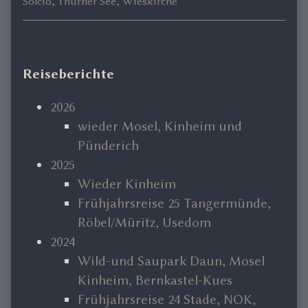
Solcio
,
Thurner See
,
Wieskirche
Primary
Reiseberichte
Sidebar
2026
wieder Mosel, Kinheim und
Pünderich
2025
Wieder Kinheim
Frühjahrsreise 25 Tangermünde,
Röbel/Müritz, Usedom
2024
Wild-und Saupark Daun, Mosel
Kinheim, Bernkastel-Kues
Frühjahrsreise 24 Stade, NOK,