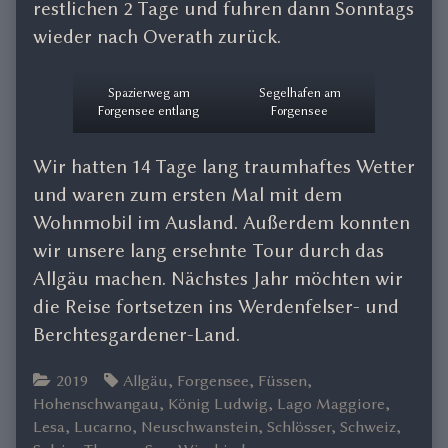
restlichen 2 Tage und fuhren dann Sonntags
wieder nach Overath zurück.
Spazierweg am
Segelhafen am
Forgensee entlang
Forgensee
Wir hatten 14 Tage lang traumhaftes Wetter
und waren zum ersten Mal mit dem
Wohnmobil im Ausland. Außerdem konnten
wir unsere lang ersehnte Tour durch das
Allgäu machen. Nächstes Jahr möchten wir
die Reise fortsetzen ins Werdenfelser- und
Berchtesgardener-Land.
Categories
Tags
2019
Allgäu
,
Forgensee
,
Füssen
,
Hohenschwangau
,
König Ludwig
,
Lago Maggiore
,
Lesa
,
Lucarno
,
Neuschwanstein
,
Schlösser
,
Schweiz
,