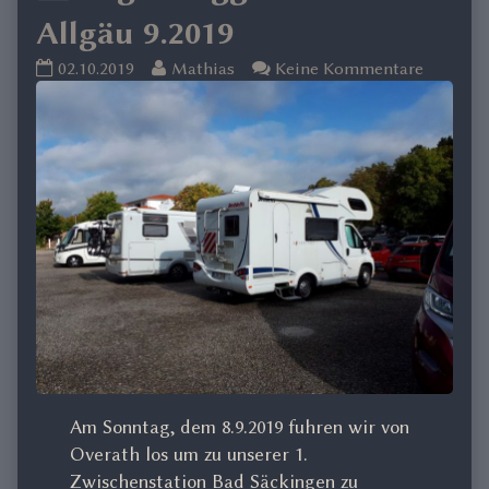
Allgäu 9.2019
Lago
Read
zu
02.10.2019
Mathias
Keine Kommentare
Maggiore
more
Lago
und
posts
Maggior
Allgäu
by
und
9.2019
the
Allgäu
published
author
9.2019
on
of
Lago
Maggiore
und
Allgäu
9.2019,
Am Sonntag, dem 8.9.2019 fuhren wir von
Overath los um zu unserer 1.
Zwischenstation Bad Säckingen zu