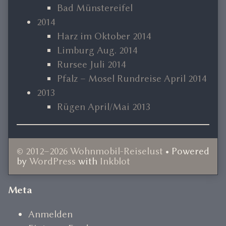
Bad Münstereifel
2014
Harz im Oktober 2014
Limburg Aug. 2014
Rursee Juli 2014
Pfalz – Mosel Rundreise April 2014
2013
Rügen April/Mai 2013
© 2012–2026 Wohnmobil-Reiselust
• Powered
by
WordPress
with
Inkblot
Document
Meta
Footer
Anmelden