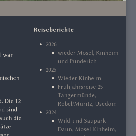
Primary
Reiseberichte
Sidebar
2026
wieder Mosel, Kinheim
l war
und Pünderich
2025
mischen
Wieder Kinheim
Frühjahrsreise 25
Tangermünde,
. Die 12
Röbel/Müritz, Usedom
nd sind
2024
 auch die
Wild-und Saupark
ätze
Daun, Mosel Kinheim,
sser