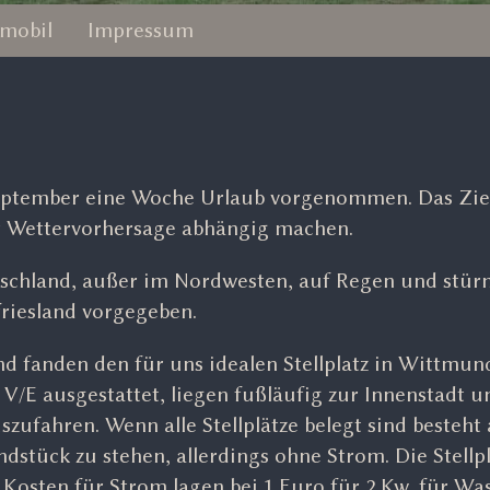
mobil
Impressum
September eine Woche Urlaub vorgenommen. Das Zie
er Wettervorhersage abhängig machen.
schland, außer im Nordwesten, auf Regen und stür
friesland vorgegeben.
nd fanden den für uns idealen Stellplatz in Wittmund
 V/E ausgestattet, liegen fußläufig zur Innenstadt u
ufahren. Wenn alle Stellplätze belegt sind besteht
tück zu stehen, allerdings ohne Strom. Die Stellpl
Kosten für Strom lagen bei 1 Euro für 2 Kw, für Wa