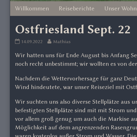
Willkommen
Reiseberichte
Unser Wohn
Ostfriesland Sept. 22
Ostfriesland
Read
14.09.2022
Mathias
Sept.
more
Wir hatten uns für Ende August bis Anfang 
22
posts
published
by
noch recht unbestimmt; wir wollten es von d
on
the
author
Nachdem die Wettervorhersage für ganz Deut
of
Wind hindeutete, war unser Reiseziel mit Ost
Ostfriesland
Sept.
Wir suchten uns also diverse Stellplätze aus u
22,
befestigten Stellplätze sind mit mit Strom und
vor allem groß genug um auch die Markise ausz
Möglichkeit auf dem angrenzenden Rasengrunds
waren kostenlos außer Strom und Wasser. Die 