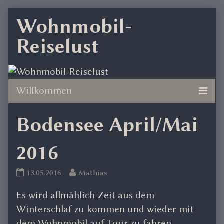
Skip
Wohnmobil-
to
Reiselust
content
Bodensee April/Mai
2016
Bodensee
Read
13.05.2016
Mathias
April/Mai
more
Es wird allmählich Zeit aus dem
2016
posts
published
by
Winterschlaf zu kommen und wieder mit
on
the
dem Wohnmobil auf Tour zu fahren.