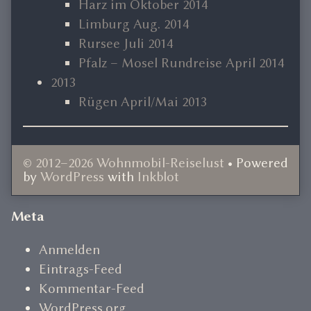
Harz im Oktober 2014
Limburg Aug. 2014
Rursee Juli 2014
Pfalz – Mosel Rundreise April 2014
2013
Rügen April/Mai 2013
© 2012–2026 Wohnmobil-Reiselust
• Powered
by
WordPress
with
Inkblot
Document
Meta
Footer
Anmelden
Eintrags-Feed
Kommentar-Feed
WordPress.org