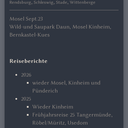
Rendsburg
,
Schleswig
,
Stade
,
Wittenberge
Previous
Mosel Sept.23
Beitragsnavigation
post:
Next
Wild-und Saupark Daun, Mosel Kinheim,
post:
Bernkastel-Kues
Primary
Reiseberichte
Sidebar
2026
wieder Mosel, Kinheim und
Pünderich
2025
Wieder Kinheim
Frühjahrsreise 25 Tangermünde,
Röbel/Müritz, Usedom