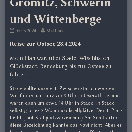
Grömitz, Schwerin
und Wittenberge
Frühjahrsreise
Read
05.05.2024
Mathias
24
more
Reise zur Ostsee 28.4.2024
Stade,
posts
NOK,
by
Mein Plan war; über Stade, Wischhafen,
Grömitz,
the
Schwerin
author
Glückstadt, Rendsburg bis zur Ostsee zu
und
of
fahren..
Wittenberge
Frühjahrsreise
published
24
Stade sollte unsere 1. Zwischenstation werden.
on
Stade,
Wir fuhren um kurz vor 9 Uhr in Overath los und
NOK,
waren dann um etwa 14 Uhr in Stade. In Stade
Grömitz,
selbst gibt es 2 Wohnmobilstellplätze. Der 1. Platz
Schwerin
heißt (laut Stellplatzverzeichnis) Am Schiffertor.
und
diese Bezeichnung kannte das Navi nicht. Aber es
Wittenberge,