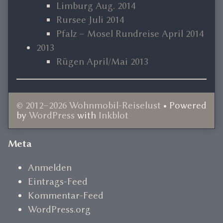
Limburg Aug. 2014
Rursee Juli 2014
Pfalz – Mosel Rundreise April 2014
2013
Rügen April/Mai 2013
© 2012–2026 Wohnmobil-Reiselust
• Powered
by
WordPress
with
Inkblot
Document
Meta
Footer
Anmelden
Eintrags-Feed
Kommentar-Feed
WordPress.org