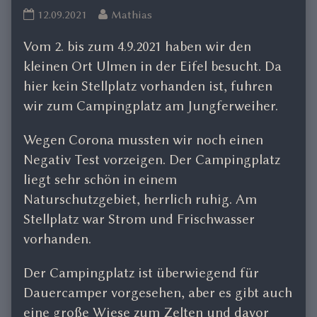
Ulmen
Read
12.09.2021
Mathias
2.
more
Vom 2. bis zum 4.9.2021 haben wir den
und
posts
3.
by
kleinen Ort Ulmen in der Eifel besucht. Da
9.2021
the
hier kein Stellplatz vorhanden ist, fuhren
published
author
wir zum Campingplatz am Jungferweiher.
on
of
Ulmen
Wegen Corona mussten wir noch einen
2.
Negativ Test vorzeigen. Der Campingplatz
und
3.
liegt sehr schön in einem
9.2021,
Naturschutzgebiet, herrlich ruhig. Am
Stellplatz war Strom und Frischwasser
vorhanden.
Der Campingplatz ist überwiegend für
Dauercamper vorgesehen, aber es gibt auch
eine große Wiese zum Zelten und davor