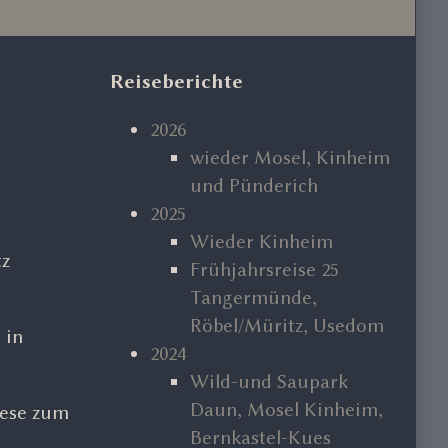
Primary
Reiseberichte
Sidebar
2026
wieder Mosel, Kinheim
und Pünderich
2025
Wieder Kinheim
tz
Frühjahrsreise 25
Tangermünde,
Röbel/Müritz, Usedom
 in
2024
Wild-und Saupark
Daun, Mosel Kinheim,
iese zum
Bernkastel-Kues