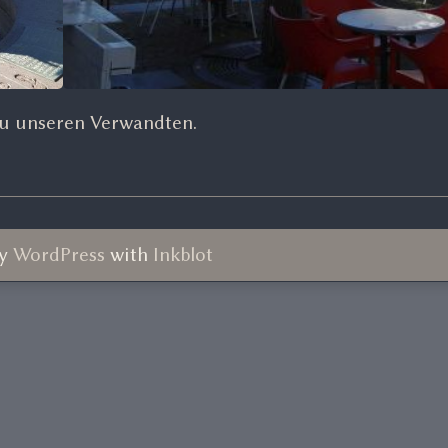
zu unseren Verwandten.
by
WordPress
with
Inkblot