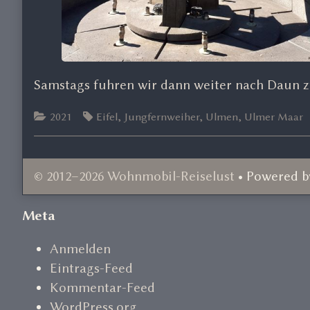
Samstags fuhren wir dann weiter nach Daun 
Categories
Tags
2021
Eifel
,
Jungfernweiher
,
Ulmen
,
Ulmer Maar
© 2012–2026 Wohnmobil-Reiselust
• Powered 
Document
Meta
Footer
Anmelden
Eintrags-Feed
Kommentar-Feed
WordPress.org