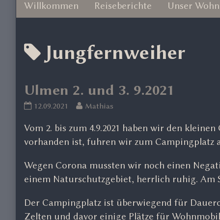
Willkommen
Reiseberichte
Unser Wohn
Posts
Jungfernweiher
tagged
Ulmen 2. und 3. 9.2021
Ulmen
Read
12.09.2021
Mathias
2.
more
Vom 2. bis zum 4.9.2021 haben wir den kleinen O
und
posts
3.
by
vorhanden ist, fuhren wir zum Campingplatz 
9.2021
the
published
author
Wegen Corona mussten wir noch einen Negativ 
on
of
einem Naturschutzgebiet, herrlich ruhig. Am 
Ulmen
2.
Der Campingplatz ist überwiegend für Dauerc
und
Zelten und davor einige Plätze für Wohnmob
3.