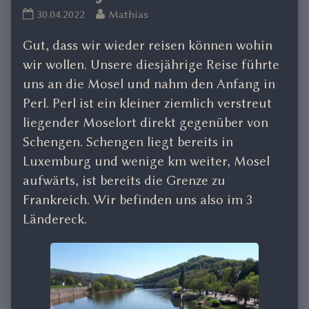
Mosel
Read
30.04.2022
Mathias
Fj.2022
more
Gut, dass wir wieder reisen können wohin
published
posts
on
by
wir wollen. Unsere diesjährige Reise führte
the
uns an die Mosel und nahm den Anfang in
author
Perl. Perl ist ein kleiner ziemlich verstreut
of
liegender Moselort direkt gegenüber von
Mosel
Schengen. Schengen liegt bereits in
Fj.2022,
Luxemburg und wenige km weiter, Mosel
aufwärts, ist bereits die Grenze zu
Frankreich. Wir befinden uns also im 3
Ländereck.