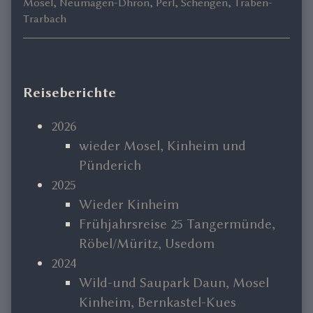
Mosel
,
Neumagen-Dhron
,
Perl
,
Schengen
,
Traben-
Trarbach
Primary
Reiseberichte
Sidebar
2026
wieder Mosel, Kinheim und
Pünderich
2025
Wieder Kinheim
Frühjahrsreise 25 Tangermünde,
Röbel/Müritz, Usedom
2024
Wild-und Saupark Daun, Mosel
Kinheim, Bernkastel-Kues