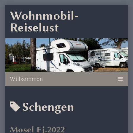
Skip
Wohnmobil-
to
Reiselust
content
Posts
Schengen
tagged
Mosel Fj.2022