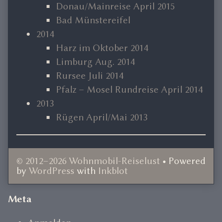
Donau/Mainreise April 2015
Bad Münstereifel
2014
Harz im Oktober 2014
Limburg Aug. 2014
Rursee Juli 2014
Pfalz – Mosel Rundreise April 2014
2013
Rügen April/Mai 2013
© 2012–2026 Wohnmobil-Reiselust
• Powered
by
WordPress
with
Inkblot
Document
Meta