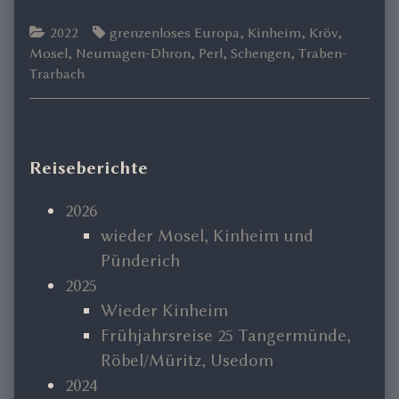
Categories
Tags
2022
grenzenloses Europa
,
Kinheim
,
Kröv
,
Mosel
,
Neumagen-Dhron
,
Perl
,
Schengen
,
Traben-
Trarbach
Primary
Reiseberichte
Sidebar
2026
wieder Mosel, Kinheim und
Pünderich
2025
Wieder Kinheim
Frühjahrsreise 25 Tangermünde,
Röbel/Müritz, Usedom
2024