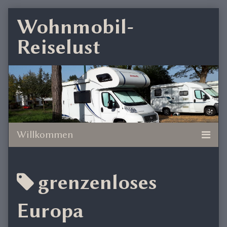
Skip
Wohnmobil-
to
Reiselust
content
Posts
grenzenloses
tagged
Europa