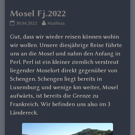
Mosel Fj.2022
Mosel
Read
30.04.2022
Mathias
Fj.2022
more
Gut, dass wir wieder reisen können wohin
published
posts
on
by
wir wollen. Unsere diesjährige Reise führte
the
uns an die Mosel und nahm den Anfang in
author
Perl. Perl ist ein kleiner ziemlich verstreut
of
liegender Moselort direkt gegenüber von
Mosel
Schengen. Schengen liegt bereits in
Fj.2022,
Luxemburg und wenige km weiter, Mosel
aufwärts, ist bereits die Grenze zu
Frankreich. Wir befinden uns also im 3
Ländereck.