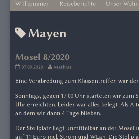
Willkommen
Reiseberichte
Unser Wohn
Posts
Mayen
tagged
Mosel 8/2020
Mosel
Read
07.09.2020
Mathias
8/2020
more
Eine Verabredung zum Klassentreffen war der 
published
posts
on
by
Sonntags, gegen 17:00 Uhr starteten wir zum S
the
author
Uhr erreichten. Leider war alles belegt. Als Al
of
an dem wir dann 4 Tage blieben.
Mosel
8/2020,
Der Stellplatz liegt unmittelbar an der Mosel 
auf 11 Euro incl. Strom und WLan. Die Stellpl