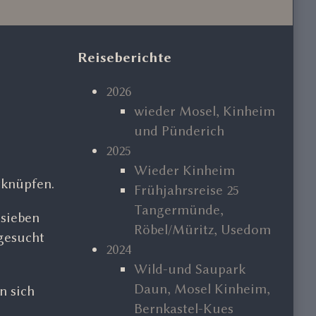
Primary
Reiseberichte
Sidebar
2026
wieder Mosel, Kinheim
und Pünderich
2025
Wieder Kinheim
rknüpfen.
Frühjahrsreise 25
Tangermünde,
 sieben
Röbel/Müritz, Usedom
sgesucht
2024
Wild-und Saupark
Daun, Mosel Kinheim,
n sich
Bernkastel-Kues