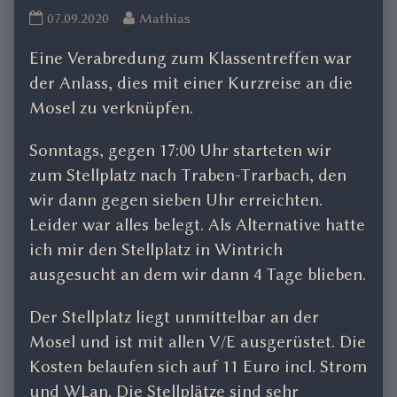
Mosel
Read
07.09.2020
Mathias
8/2020
more
Eine Verabredung zum Klassentreffen war
published
posts
on
by
der Anlass, dies mit einer Kurzreise an die
the
Mosel zu verknüpfen.
author
of
Sonntags, gegen 17:00 Uhr starteten wir
Mosel
zum Stellplatz nach Traben-Trarbach, den
8/2020,
wir dann gegen sieben Uhr erreichten.
Leider war alles belegt. Als Alternative hatte
ich mir den Stellplatz in Wintrich
ausgesucht an dem wir dann 4 Tage blieben.
Der Stellplatz liegt unmittelbar an der
Mosel und ist mit allen V/E ausgerüstet. Die
Kosten belaufen sich auf 11 Euro incl. Strom
und WLan. Die Stellplätze sind sehr