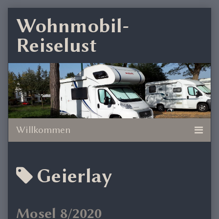
Skip
Wohnmobil-
to
Reiselust
content
Posts
Geierlay
tagged
Mosel 8/2020