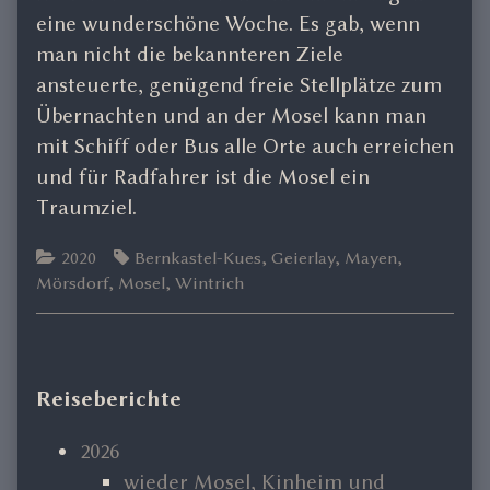
eine wunderschöne Woche. Es gab, wenn
man nicht die bekannteren Ziele
ansteuerte, genügend freie Stellplätze zum
Übernachten und an der Mosel kann man
mit Schiff oder Bus alle Orte auch erreichen
und für Radfahrer ist die Mosel ein
Traumziel.
Categories
Tags
2020
Bernkastel-Kues
,
Geierlay
,
Mayen
,
Mörsdorf
,
Mosel
,
Wintrich
Primary
Reiseberichte
Sidebar
2026
wieder Mosel, Kinheim und