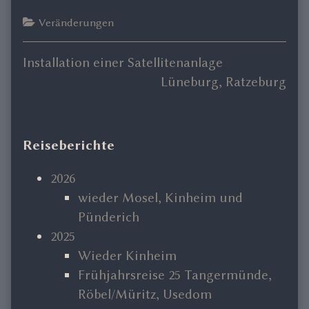
Categories
Veränderungen
Previous
Installation einer Satellitenanlage
Beitragsnavigation
post:
Next
Lüneburg, Ratzeburg
post:
Primary
Reiseberichte
Sidebar
2026
wieder Mosel, Kinheim und
Pünderich
2025
Wieder Kinheim
Frühjahrsreise 25 Tangermünde,
Röbel/Müritz, Usedom