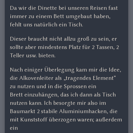
für
more
Da wir die Dinette bei unseren Reisen fast
die
posts
Alkovenleiter
by
immer zu einem Bett umgebaut haben,
published
the
fehlt uns natürlich ein Tisch.
on
author
of
Dieser braucht nicht allzu groß zu sein, er
Einhängetisch
sollte aber mindestens Platz für 2 Tassen, 2
für
Teller usw. bieten.
die
Alkovenleiter,
Nach einiger Überlegung kam mir die Idee,
die Alkovenleiter als „tragendes Element“
zu nutzen und in die Sprossen ein
Brett einzuhängen, das ich dann als Tisch
nutzen kann. Ich besorgte mir also im
Baumarkt 2 stabile Aluminiumhacken, die
mit Kunststoff überzogen waren; außerdem
ein