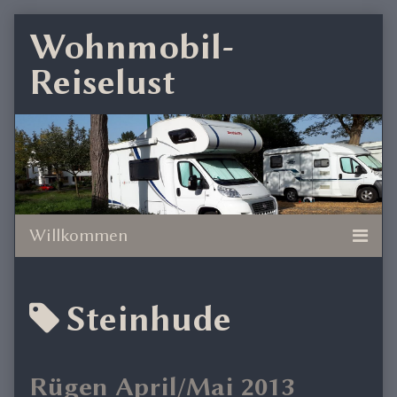
Skip
Wohnmobil-
to
Reiselust
content
Posts
Steinhude
tagged
Rügen April/Mai 2013