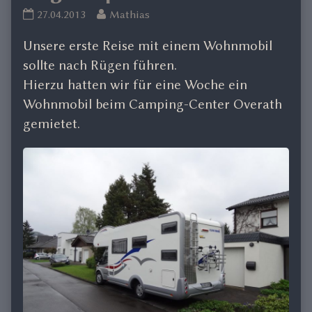
Rügen
Read
27.04.2013
Mathias
April/Mai
more
Unsere erste Reise mit einem Wohnmobil
2013
posts
published
by
sollte nach Rügen führen.
on
the
Hierzu hatten wir für eine Woche ein
author
Wohnmobil beim Camping-Center Overath
of
gemietet.
Rügen
April/Mai
2013,