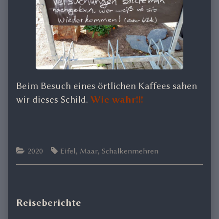
Beim Besuch eines örtlichen Kaffees sahen
wir dieses Schild.
Wie wahr!!!
Categories
Tags
2020
Eifel
,
Maar
,
Schalkenmehren
Primary
Reiseberichte