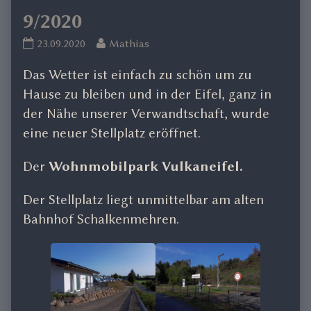
9/2020
Schalkenmehrener
Read
23.09.2020
Mathias
Maar
more
Das Wetter ist einfach zu schön um zu
9/2020
posts
published
by
Hause zu bleiben und in der Eifel, ganz in
on
the
der Nähe unserer Verwandtschaft, wurde
author
eine neuer Stellplatz eröffnet.
of
Schalkenmehrener
Der
Wohnmobilpark Vulkaneifel.
Maar
9/2020,
Der Stellplatz liegt unmittelbar am alten
Bahnhof Schalkenmehren.