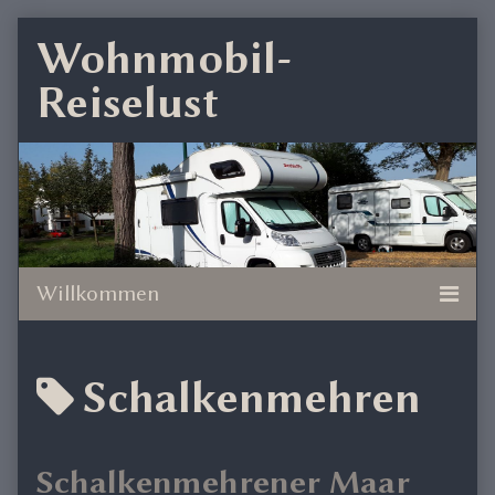
Skip
Wohnmobil-
to
Reiselust
content
Posts
Schalkenmehren
tagged
Schalkenmehrener Maar