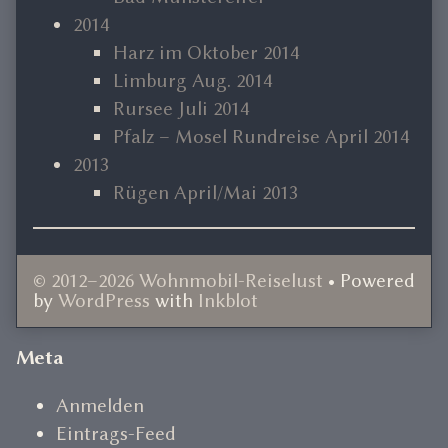
2014
Harz im Oktober 2014
Limburg Aug. 2014
Rursee Juli 2014
Pfalz – Mosel Rundreise April 2014
2013
Rügen April/Mai 2013
© 2012–2026 Wohnmobil-Reiselust
• Powered
by
WordPress
with
Inkblot
Document
Meta
Footer
Anmelden
Eintrags-Feed