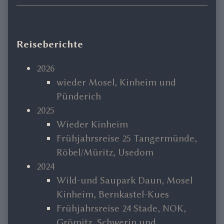
Primary
Reiseberichte
Sidebar
2026
wieder Mosel, Kinheim und
Pünderich
2025
Wieder Kinheim
Frühjahrsreise 25 Tangermünde,
Röbel/Müritz, Usedom
2024
Wild-und Saupark Daun, Mosel
Kinheim, Bernkastel-Kues
Frühjahrsreise 24 Stade, NOK,
Grömitz, Schwerin und