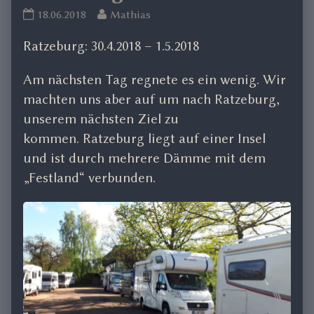
Ratzeburg
Read
18.06.2018
Mathias
published
more
Ratzeburg: 30.4.2018 – 1.5.2018
on
posts
by
Am nächsten Tag regnete es ein wenig. Wir
the
author
machten uns aber auf um nach Ratzeburg,
of
unserem nächsten Ziel zu
Ratzeburg,
kommen. Ratzeburg liegt auf einer Insel
und ist durch mehrere Dämme mit dem
„Festland“ verbunden.