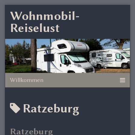
Skip
Wohnmobil-
to
Reiselust
content
Posts
Ratzeburg
tagged
Ratzeburg