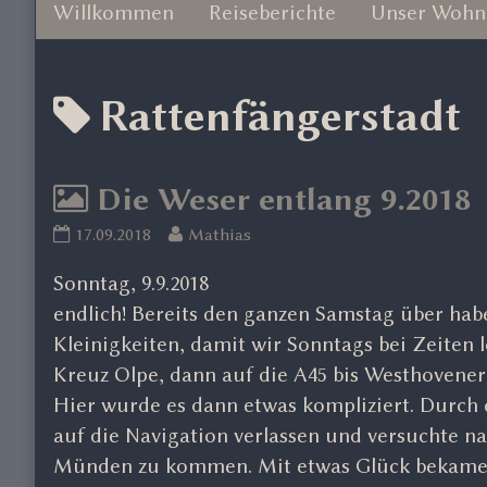
Willkommen
Reiseberichte
Unser Wohn
Posts
Rattenfängerstadt
tagged
Die Weser entlang 9.2018
Die
Read
17.09.2018
Mathias
Weser
more
Sonntag, 9.9.2018
entlang
posts
9.2018
by
endlich! Bereits den ganzen Samstag über hab
published
the
Kleinigkeiten, damit wir Sonntags bei Zeiten l
on
author
Kreuz Olpe, dann auf die A45 bis Westhovener 
of
Hier wurde es dann etwas kompliziert. Durch 
Die
auf die Navigation verlassen und versuchte n
Weser
entlang
Münden zu kommen. Mit etwas Glück bekamen 
9.2018,