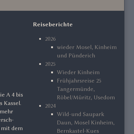
Primary
Reiseberichte
Sidebar
2026
wieder Mosel, Kinheim
und Pünderich
2025
Wieder Kinheim
Frühjahrsreise 25
Tangermünde,
e A 4 bis
Röbel/Müritz, Usedom
s Kassel.
2024
 mehr
Wild-und Saupark
ersch-
Daun, Mosel Kinheim,
g mit dem
Bernkastel-Kues