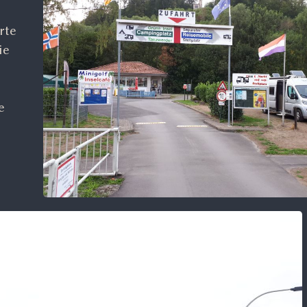
rte
ie
e