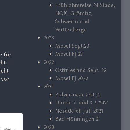
Frühjahrsreise 24 Stade,
NOK, Grömitz,
Schwerin und
Wittenberge
2023
Mosel Sept.23
Mosel Fj.23
z für
2022
cht
Ostfriesland Sept. 22
icht
Mosel Fj.2022
 vor
2021
Pulvermaar Okt.21
Ulmen 2. und 3. 9.2021
Norddeich Juli 2021
Bad Hönningen 2
2020