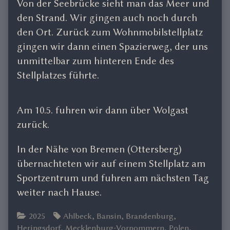
Von der Seebrücke sieht man das Meer und
den Strand. Wir gingen auch noch durch
den Ort. Zurück zum Wohnmobilstellplatz
gingen wir dann einen Spazierweg, der uns
unmittelbar zum hinteren Ende des
Stellplatzes führte.
Am 10.5. fuhren wir dann über Wolgast
zurück.
In der Nähe von Bremen (Ottersberg)
übernachteten wir auf einem Stellplatz am
Sportzentrum und fuhren am nächsten Tag
weiter nach Hause.
Categories
Tags
2025
Ahlbeck
,
Bansin
,
Brandenburg
,
Heringsdorf
,
Mecklenburg-Vorpommern
,
Polen
,