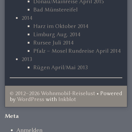
Donau/Mainreise April 2015
Bad Münstereifel
2014
Harz im Oktober 2014
Limburg Aug. 2014
Rursee Juli 2014
Pfalz – Mosel Rundreise April 2014
2013
Rügen April/Mai 2013
© 2012–2026 Wohnmobil-Reiselust
• Powered
by
WordPress
with
Inkblot
Document
Meta
Footer
Anmelden