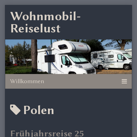
Skip
Wohnmobil-
to
Reiselust
content
Posts
Polen
tagged
Frühjahrsreise 25