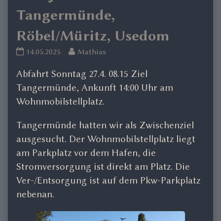
Tangermünde,
Röbel/Müritz, Usedom
Frühjahrsreise
Read
14.05.2025
Mathias
25
more
Abfahrt Sonntag 27.4. 08.15 Ziel
Tangermünde,
posts
Röbel/Müritz,
by
Tangermünde, Ankunft 14:00 Uhr am
Usedom
the
Wohnmobilstellplatz.
published
author
on
of
Tangermünde hatten wir als Zwischenziel
Frühjahrsreise
ausgesucht. Der Wohnmobilstellplatz liegt
25
am Parkplatz vor dem Hafen, die
Tangermünde,
Röbel/Müritz,
Stromversorgung ist direkt am Platz. Die
Usedom,
Ver-/Entsorgung ist auf dem Pkw-Parkplatz
nebenan.