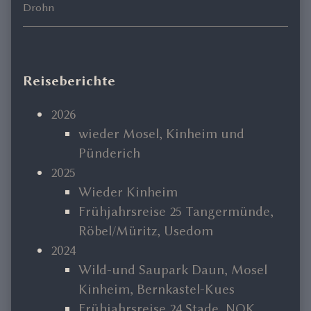
Drohn
Primary
Reiseberichte
Sidebar
2026
wieder Mosel, Kinheim und
Pünderich
2025
Wieder Kinheim
Frühjahrsreise 25 Tangermünde,
Röbel/Müritz, Usedom
2024
Wild-und Saupark Daun, Mosel
Kinheim, Bernkastel-Kues
Frühjahrsreise 24 Stade, NOK,