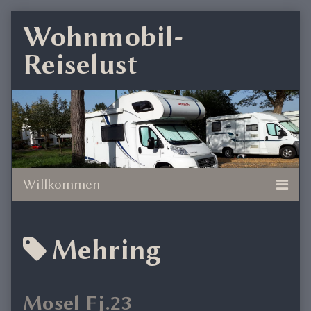
Skip
Wohnmobil-
to
Reiselust
content
Posts
Mehring
tagged
Mosel Fj.23