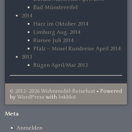
Bad Münstereifel
2014
Harz im Oktober 2014
Limburg Aug. 2014
Rursee Juli 2014
Pfalz – Mosel Rundreise April 2014
2013
Rügen April/Mai 2013
© 2012–2026 Wohnmobil-Reiselust
• Powered
by
WordPress
with
Inkblot
Document
Meta
Footer
Anmelden