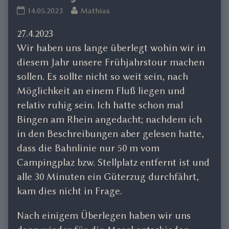
Mosel
Read
14.05.2023
Mathias
Fj.23
more
27.4.2023
published
posts
on
by
Wir haben uns lange überlegt wohin wir in
the
diesem Jahr unsere Frühjahrstour machen
author
sollen. Es sollte nicht so weit sein, nach
of
Möglichkeit an einem Fluß liegen und
Mosel
relativ ruhig sein. Ich hatte schon mal
Fj.23,
Bingen am Rhein angedacht; nachdem ich
in den Beschreibungen aber gelesen hatte,
dass die Bahnlinie nur 50 m vom
Campingplaz bzw. Stellplatz entfernt ist und
alle 30 Minuten ein Güterzug durchfährt,
kam dies nicht in Frage.
Nach einigem Überlegen haben wir uns