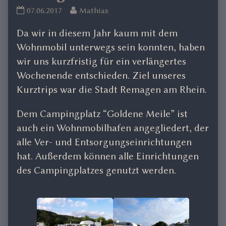
Remagen
Read
07.06.2017
Mathias
2017
more
Da wir in diesem Jahr kaum mit dem
published
posts
on
by
Wohnmobil unterwegs sein konnten, haben
the
wir uns kurzfristig für ein verlängertes
author
Wochenende entschieden. Ziel unseres
of
Kurztrips war die Stadt Remagen am Rhein.
Remagen
2017,
Dem Campingplatz “Goldene Meile” ist
auch ein Wohnmobilhafen angegliedert, der
alle Ver- und Entsorgungseinrichtungen
hat. Außerdem können alle Einrichtungen
des Campingplatzes genutzt werden.