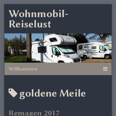
Skip
Wohnmobil-
to
Reiselust
content
Posts
goldene Meile
tagged
Remagen 2017