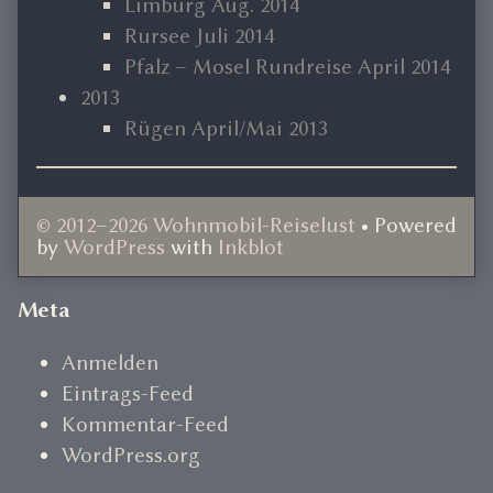
Limburg Aug. 2014
Rursee Juli 2014
Pfalz – Mosel Rundreise April 2014
2013
Rügen April/Mai 2013
© 2012–2026 Wohnmobil-Reiselust
• Powered
by
WordPress
with
Inkblot
Document
Meta
Footer
Anmelden
Eintrags-Feed
Kommentar-Feed
WordPress.org