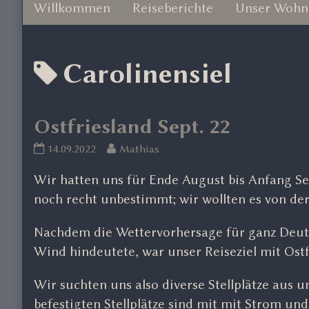
Willkommen
Reiseberichte
Unser Wohn
Posts
Carolinensiel
tagged
Ostfriesland Sept. 22
Ostfriesland
Read
14.09.2022
Mathias
Sept.
more
Wir hatten uns für Ende August bis Anfang 
22
posts
published
by
noch recht unbestimmt; wir wollten es von d
on
the
author
Nachdem die Wettervorhersage für ganz Deut
of
Wind hindeutete, war unser Reiseziel mit Ost
Ostfriesland
Sept.
Wir suchten uns also diverse Stellplätze aus u
22,
befestigten Stellplätze sind mit mit Strom und