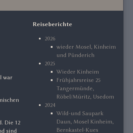
Primary
Reiseberichte
Sidebar
2026
wieder Mosel, Kinheim
und Pünderich
2025
Wieder Kinheim
l war
Frühjahrsreise 25
Tangermünde,
Röbel/Müritz, Usedom
mischen
2024
Wild-und Saupark
Daun, Mosel Kinheim,
. Die 12
Bernkastel-Kues
nd sind