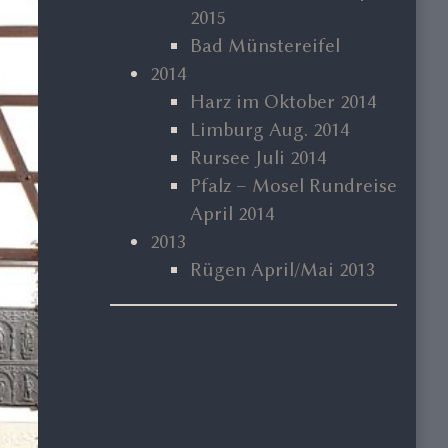
2015
Bad Münstereifel
2014
Harz im Oktober 2014
Limburg Aug. 2014
Rursee Juli 2014
Pfalz – Mosel Rundreise
April 2014
2013
Rügen April/Mai 2013