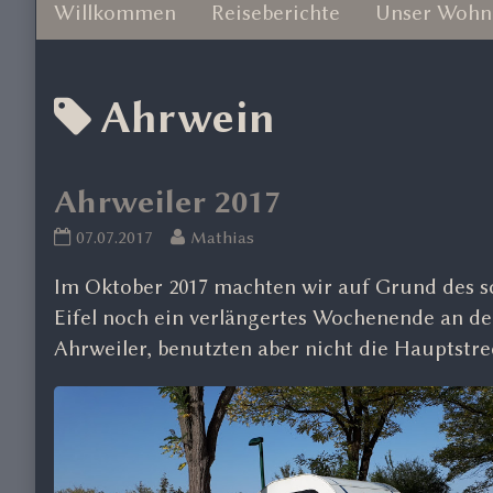
Willkommen
Reiseberichte
Unser Wohn
Posts
Ahrwein
tagged
Ahrweiler 2017
Ahrweiler
Read
07.07.2017
Mathias
2017
more
Im Oktober 2017 machten wir auf Grund des 
published
posts
on
by
Eifel noch ein verlängertes Wochenende an d
the
Ahrweiler, benutzten aber nicht die Hauptstr
author
of
Ahrweiler
2017,