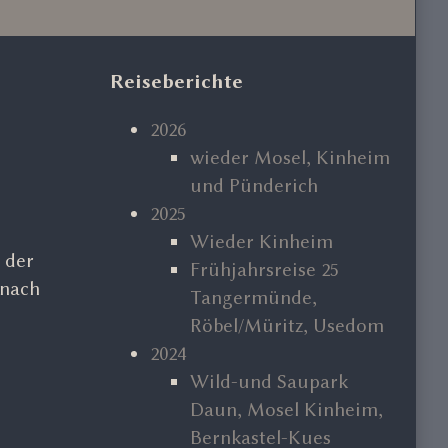
Primary
Reiseberichte
Sidebar
2026
wieder Mosel, Kinheim
und Pünderich
2025
Wieder Kinheim
 der
Frühjahrsreise 25
 nach
Tangermünde,
Röbel/Müritz, Usedom
2024
Wild-und Saupark
Daun, Mosel Kinheim,
Bernkastel-Kues