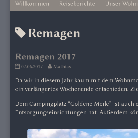
Willkommen
Reiseberichte
Unser Wohn
Posts
Remagen
tagged
Remagen 2017
Remagen
Read
07.06.2017
Mathias
2017
more
Da wir in diesem Jahr kaum mit dem Wohnmobi
published
posts
on
by
ein verlängertes Wochenende entschieden. Zie
the
author
Dem Campingplatz “Goldene Meile” ist auch e
of
Entsorgungseinrichtungen hat. Außerdem kön
Remagen
2017,