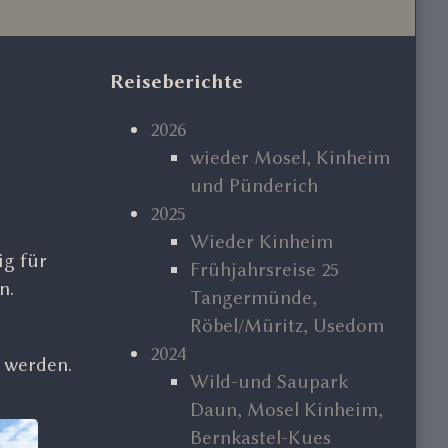
Primary
Reiseberichte
Sidebar
2026
wieder Mosel, Kinheim
und Pünderich
2025
Wieder Kinheim
ig für
Frühjahrsreise 25
n.
Tangermünde,
Röbel/Müritz, Usedom
2024
 werden.
Wild-und Saupark
Daun, Mosel Kinheim,
Bernkastel-Kues