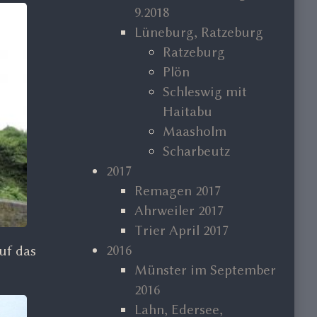
9.2018
Lüneburg, Ratzeburg
Ratzeburg
Plön
Schleswig mit
Haitabu
Maasholm
Scharbeutz
2017
Remagen 2017
Ahrweiler 2017
Trier April 2017
2016
uf das
Münster im September
2016
Lahn, Edersee,