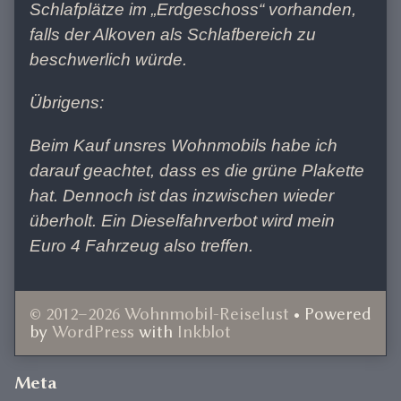
Schlafplätze im „Erdgeschoss“ vorhanden,
falls der Alkoven als Schlafbereich zu
beschwerlich würde.
Übrigens:
Beim Kauf unsres Wohnmobils habe ich
darauf geachtet, dass es die grüne Plakette
hat. Dennoch ist das inzwischen wieder
überholt. Ein Dieselfahrverbot wird mein
Euro 4 Fahrzeug also treffen.
© 2012–2026 Wohnmobil-Reiselust
• Powered
by
WordPress
with
Inkblot
Document
Meta