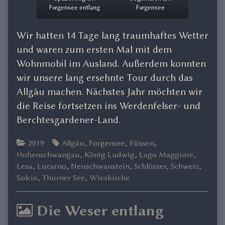
Forgensee entlang
Forgensee
Wir hatten 14 Tage lang traumhaftes Wetter
und waren zum ersten Mal mit dem
Wohnmobil im Ausland. Außerdem konnten
wir unsere lang ersehnte Tour durch das
Allgäu machen. Nächstes Jahr möchten wir
die Reise fortsetzen ins Werdenfelser- und
Berchtesgardener-Land.
Categories
Tags
2019
Allgäu
,
Forgensee
,
Füssen
,
Hohenschwangau
,
König Ludwig
,
Lago Maggiore
,
Lesa
,
Lucarno
,
Neuschwanstein
,
Schlösser
,
Schweiz
,
Solcio
,
Thurner See
,
Wieskirche
Die Weser entlang