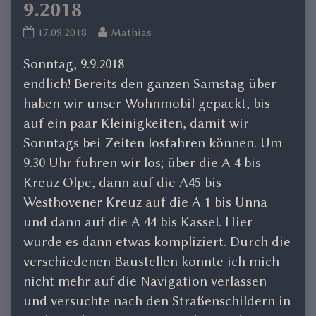
9.2018
Die
Read
17.09.2018
Mathias
Weser
more
Sonntag, 9.9.2018
entlang
posts
9.2018
by
endlich! Bereits den ganzen Samstag über
published
the
haben wir unser Wohnmobil gepackt, bis
on
author
auf ein paar Kleinigkeiten, damit wir
of
Sonntags bei Zeiten losfahren können. Um
Die
9.30 Uhr fuhren wir los; über die A 4 bis
Weser
entlang
Kreuz Olpe, dann auf die A45 bis
9.2018,
Westhovener Kreuz auf die A 1 bis Unna
und dann auf die A 44 bis Kassel. Hier
wurde es dann etwas kompliziert. Durch die
verschiedenen Baustellen konnte ich mich
nicht mehr auf die Navigation verlassen
und versuchte nach den Straßenschildern in