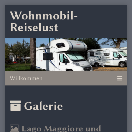
Skip
Wohnmobil-
to
Reiselust
content
Posts
Galerie
with
Lago Maggiore und