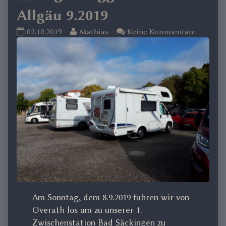
the
Allgäu 9.2019
Lago
Read
zu
02.10.2019
Mathias
Keine Kommentare
custom
Maggiore
more
Lago
und
posts
Maggior
taxonomy
Allgäu
by
und
9.2019
the
Allgäu
published
author
9.2019
term
on
of
Lago
Maggiore
und
Allgäu
9.2019,
Am Sonntag, dem 8.9.2019 fuhren wir von
Overath los um zu unserer 1.
Zwischenstation Bad Säckingen zu