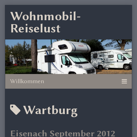
Skip
Wohnmobil-
to
Reiselust
content
Posts
Wartburg
tagged
Eisenach September 2012