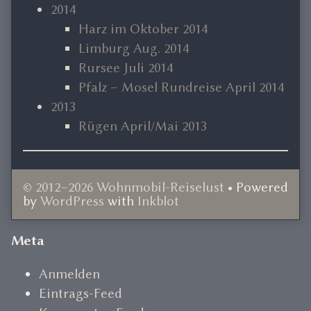
2014
Harz im Oktober 2014
Limburg Aug. 2014
Rursee Juli 2014
Pfalz – Mosel Rundreise April 2014
2013
Rügen April/Mai 2013
© 2012–2026 Wohnmobil-Reiselust
• Powered
by
WordPress
with
Inkblot
Document
Meta
Footer
Anmelden
Eintrags-Feed