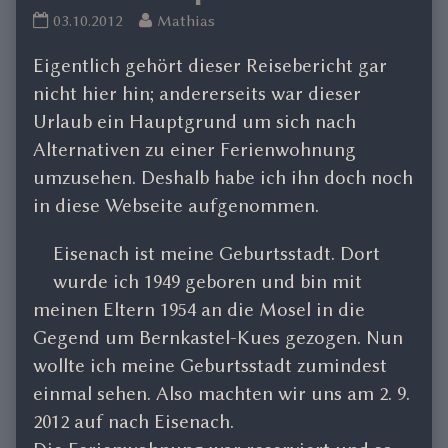
Eisenach
Read
03.10.2012
Mathias
September
more
Eigentlich gehört dieser Reisebericht gar
2012
posts
published
by
nicht hier hin; andererseits war dieser
on
the
Urlaub ein Hauptgrund um sich nach
author
Alternativen zu einer Ferienwohnung
of
umzusehen. Deshalb habe ich ihn doch noch
Eisenach
in diese Webseite aufgenommen.
September
2012,
Eisenach ist meine Geburtsstadt. Dort
wurde ich 1949 geboren und bin mit
meinen Eltern 1954 an die Mosel in die
Gegend um Bernkastel-Kues gezogen. Nun
wollte ich meine Geburtsstadt zumindest
einmal sehen. Also machten wir uns am 2. 9.
2012 auf nach Eisenach.