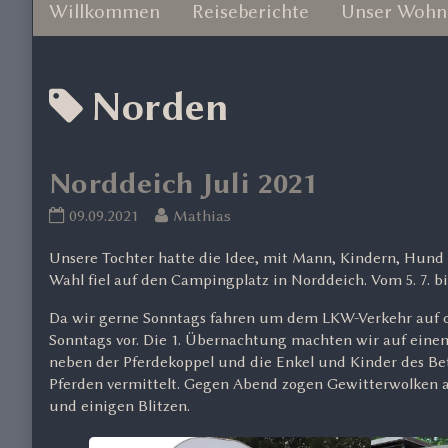
Willkommen
Reiseberichte
Unser Wohn
Posts
Norden
tagged
Norddeich Juli 2021
Norddeich
Read
09.09.2021
Mathias
Juli
more
Unsere Tochter hatte die Idee, mit Mann, Kindern, Hund
2021
posts
Wahl fiel auf den Campingplatz in Norddeich. Vom 5. 7. b
published
by
on
the
Da wir gerne Sonntags fahren um dem LKW-Verkehr auf 
author
Sonntags vor. Die 1. Übernachtung machten wir auf einem 
of
neben der Pferdekoppel und die Enkel und Kinder des Be
Norddeich
Pferden vermittelt. Gegen Abend zogen Gewitterwolken a
Juli
und einigen Blitzen.
2021,