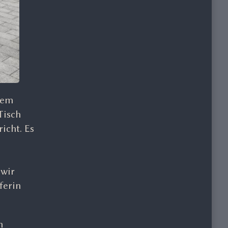
dem
Tisch
icht. Es
 wir
ferin
n