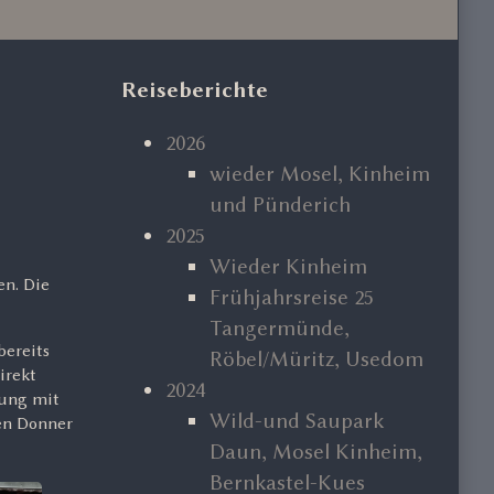
Primary
Reiseberichte
Sidebar
2026
wieder Mosel, Kinheim
und Pünderich
2025
Wieder Kinheim
en. Die
Frühjahrsreise 25
Tangermünde,
ereits
Röbel/Müritz, Usedom
irekt
2024
rung mit
Wild-und Saupark
gen Donner
Daun, Mosel Kinheim,
Bernkastel-Kues