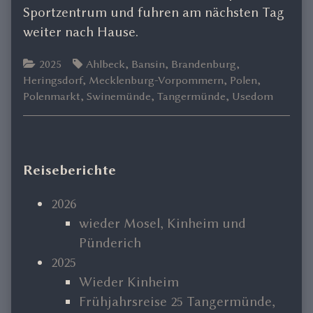
Sportzentrum und fuhren am nächsten Tag
weiter nach Hause.
Categories
Tags
2025
Ahlbeck
,
Bansin
,
Brandenburg
,
Heringsdorf
,
Mecklenburg-Vorpommern
,
Polen
,
Polenmarkt
,
Swinemünde
,
Tangermünde
,
Usedom
Primary
Reiseberichte
Sidebar
2026
wieder Mosel, Kinheim und
Pünderich
2025
Wieder Kinheim
Frühjahrsreise 25 Tangermünde,