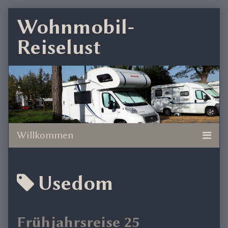
Skip
Wohnmobil-
to
Reiselust
content
Posts
Usedom
tagged
Frühjahrsreise 25