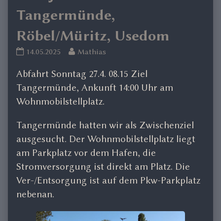
Tangermünde,
Röbel/Müritz, Usedom
Frühjahrsreise
Read
14.05.2025
Mathias
25
more
Abfahrt Sonntag 27.4. 08.15 Ziel
Tangermünde,
posts
Röbel/Müritz,
by
Tangermünde, Ankunft 14:00 Uhr am
Usedom
the
Wohnmobilstellplatz.
published
author
on
of
Tangermünde hatten wir als Zwischenziel
Frühjahrsreise
ausgesucht. Der Wohnmobilstellplatz liegt
25
am Parkplatz vor dem Hafen, die
Tangermünde,
Röbel/Müritz,
Stromversorgung ist direkt am Platz. Die
Usedom,
Ver-/Entsorgung ist auf dem Pkw-Parkplatz
nebenan.