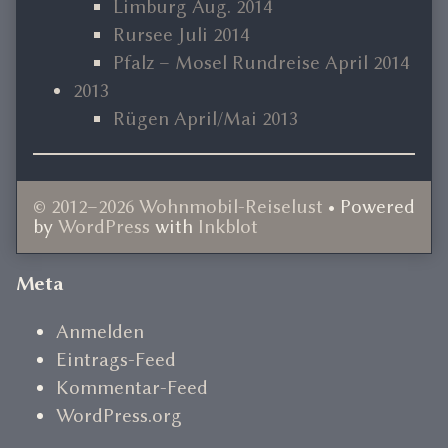
Limburg Aug. 2014
Rursee Juli 2014
Pfalz – Mosel Rundreise April 2014
2013
Rügen April/Mai 2013
© 2012–2026 Wohnmobil-Reiselust
• Powered
by
WordPress
with
Inkblot
Document
Meta
Footer
Anmelden
Eintrags-Feed
Kommentar-Feed
WordPress.org