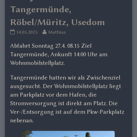
Tangermünde,
Röbel/Müritz, Usedom
Frühjahrsreise
Read
14.05.2025
Mathias
25
more
Abfahrt Sonntag 27.4. 08.15 Ziel
Tangermünde,
posts
Röbel/Müritz,
by
Tangermünde, Ankunft 14:00 Uhr am
Usedom
the
Wohnmobilstellplatz.
published
author
on
of
Tangermünde hatten wir als Zwischenziel
Frühjahrsreise
ausgesucht. Der Wohnmobilstellplatz liegt
25
am Parkplatz vor dem Hafen, die
Tangermünde,
Röbel/Müritz,
Stromversorgung ist direkt am Platz. Die
Usedom,
Ver-/Entsorgung ist auf dem Pkw-Parkplatz
nebenan.