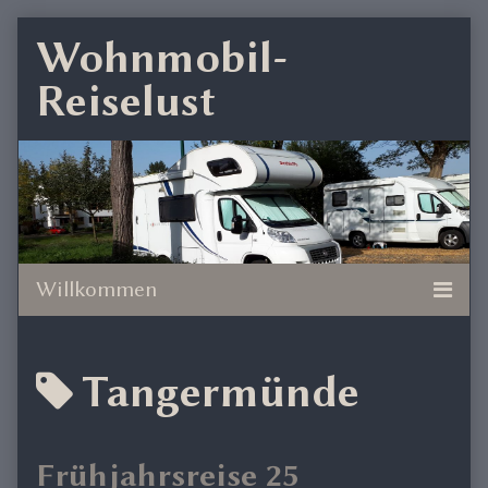
Skip
Wohnmobil-
to
Reiselust
content
Posts
Tangermünde
tagged
Frühjahrsreise 25