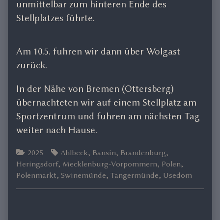
unmittelbar zum hinteren Ende des
Stellplatzes führte.
Am 10.5. fuhren wir dann über Wolgast
zurück.
In der Nähe von Bremen (Ottersberg)
übernachteten wir auf einem Stellplatz am
Sportzentrum und fuhren am nächsten Tag
weiter nach Hause.
Categories
Tags
2025
Ahlbeck
,
Bansin
,
Brandenburg
,
Heringsdorf
,
Mecklenburg-Vorpommern
,
Polen
,
Polenmarkt
,
Swinemünde
,
Tangermünde
,
Usedom